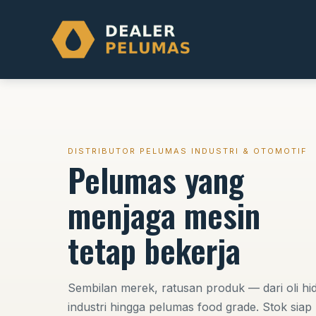
Skip
to
content
DISTRIBUTOR PELUMAS INDUSTRI & OTOMOTIF
Pelumas yang
menjaga mesin
tetap bekerja
Sembilan merek, ratusan produk — dari oli hid
industri hingga pelumas food grade. Stok siap