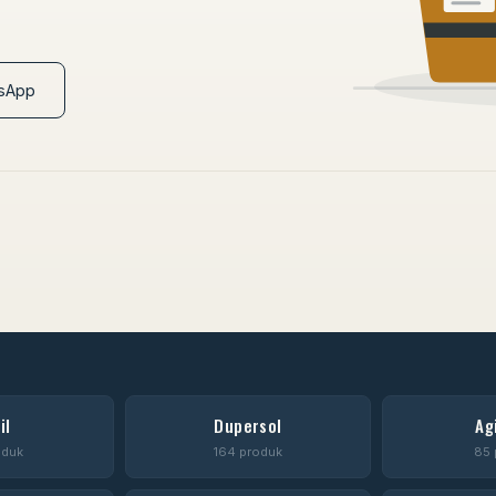
tsApp
il
Dupersol
Ag
oduk
164 produk
85 