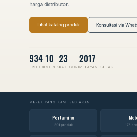
harga distributor.
Lihat katalog produk
Konsultasi via Wha
934
10
23
2017
PRODUK
MEREK
KATEGORI
MELAYANI SEJAK
MEREK YANG KAMI SEDIAKAN
Pertamina
Mob
201 produk
175 pr