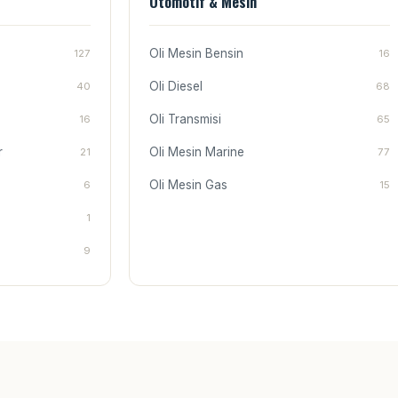
Otomotif & Mesin
Oli Mesin Bensin
127
16
Oli Diesel
40
68
Oli Transmisi
16
65
r
Oli Mesin Marine
21
77
Oli Mesin Gas
6
15
1
9