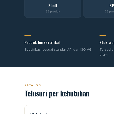
Shell
B
82 produk
76 pr
Produk bersertifikat
Stok sia
Spesifikasi sesuai standar API dan ISO VG.
Tersedia
drum.
KATALOG
Telusuri per kebutuhan