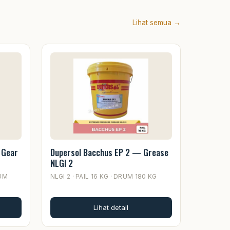
Lihat semua →
 Gear
Dupersol Bacchus EP 2 — Grease
NLGI 2
RUM
NLGI 2 · PAIL 16 KG · DRUM 180 KG
Lihat detail