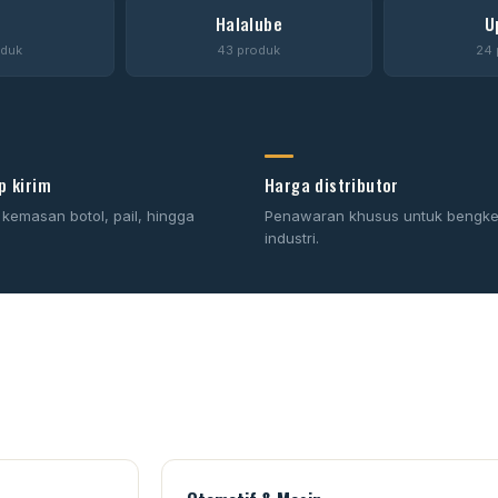
P
Halalube
U
oduk
43 produk
24 
p kirim
Harga distributor
 kemasan botol, pail, hingga
Penawaran khusus untuk bengke
industri.