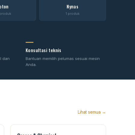
pton
Nynas
produk
1 produk
Konsultasi teknis
l dan
Bantuan memilih pelumas sesuai mesin
Anda.
Lihat semua →