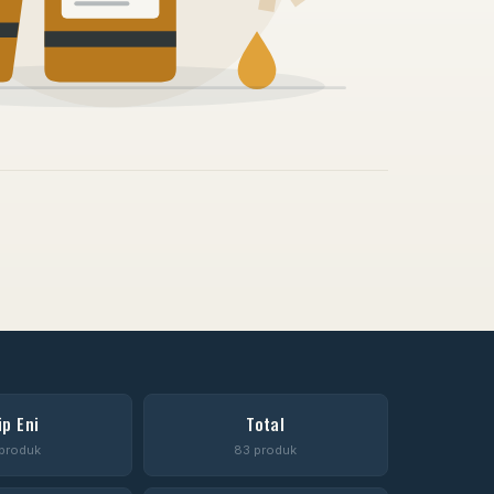
ip Eni
Total
produk
83 produk