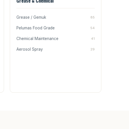
Grease & Chemical
Grease / Gemuk
85
Pelumas Food Grade
54
Chemical Maintenance
41
Aerosol Spray
29