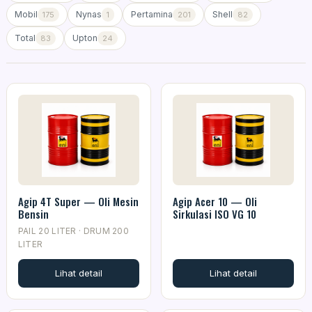
Mobil
Nynas
Pertamina
Shell
175
1
201
82
Total
Upton
83
24
Agip 4T Super — Oli Mesin
Agip Acer 10 — Oli
Bensin
Sirkulasi ISO VG 10
PAIL 20 LITER · DRUM 200
LITER
Lihat detail
Lihat detail