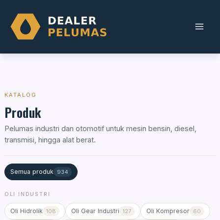
Skip
to
content
KATALOG
Produk
Pelumas industri dan otomotif untuk mesin bensin, diesel,
transmisi, hingga alat berat.
Semua produk
934
OLI INDUSTRI
Oli Hidrolik
Oli Gear Industri
Oli Kompresor
108
127
60