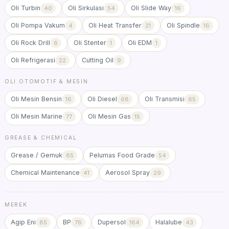
Oli Turbin
Oli Sirkulasi
Oli Slide Way
40
54
16
Oli Pompa Vakum
Oli Heat Transfer
Oli Spindle
4
21
16
Oli Rock Drill
Oli Stenter
Oli EDM
6
1
1
Oli Refrigerasi
Cutting Oil
22
9
OLI OTOMOTIF & MESIN
Oli Mesin Bensin
Oli Diesel
Oli Transmisi
16
68
65
Oli Mesin Marine
Oli Mesin Gas
77
15
GREASE & CHEMICAL
Grease / Gemuk
Pelumas Food Grade
85
54
Chemical Maintenance
Aerosol Spray
41
29
MEREK
Agip Eni
BP
Dupersol
Halalube
85
76
164
43