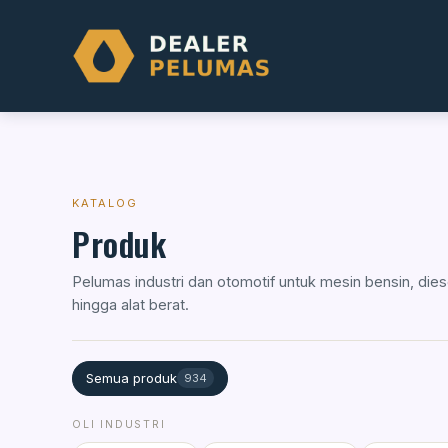
Skip
to
content
KATALOG
Produk
Pelumas industri dan otomotif untuk mesin bensin, diese
hingga alat berat.
Semua produk
934
OLI INDUSTRI