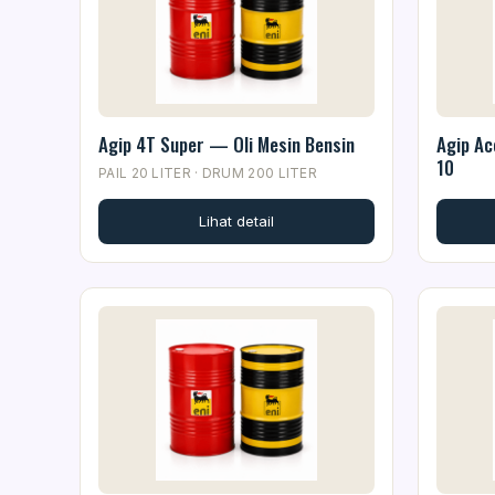
Agip 4T Super — Oli Mesin Bensin
Agip Ac
10
PAIL 20 LITER · DRUM 200 LITER
Lihat detail