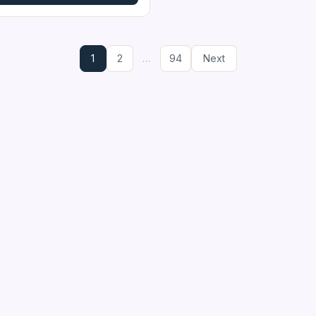
1
2
…
94
Next