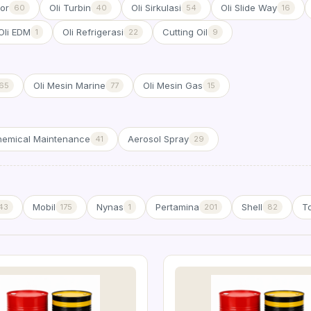
or
Oli Turbin
Oli Sirkulasi
Oli Slide Way
60
40
54
16
Oli EDM
Oli Refrigerasi
Cutting Oil
1
22
9
Oli Mesin Marine
Oli Mesin Gas
65
77
15
emical Maintenance
Aerosol Spray
41
29
Mobil
Nynas
Pertamina
Shell
To
43
175
1
201
82