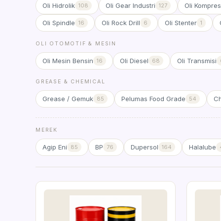
Oli Hidrolik
Oli Gear Industri
Oli Kompres
108
127
Oli Spindle
Oli Rock Drill
Oli Stenter
16
6
1
OLI OTOMOTIF & MESIN
Oli Mesin Bensin
Oli Diesel
Oli Transmisi
16
68
GREASE & CHEMICAL
Grease / Gemuk
Pelumas Food Grade
Ch
85
54
MEREK
Agip Eni
BP
Dupersol
Halalube
85
76
164