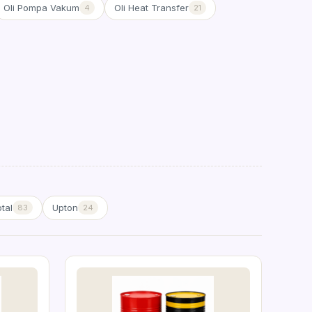
Oli Pompa Vakum
Oli Heat Transfer
4
21
tal
Upton
83
24