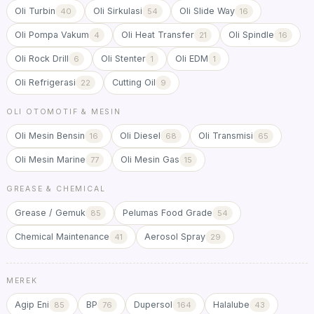
Oli Turbin
Oli Sirkulasi
Oli Slide Way
40
54
16
Oli Pompa Vakum
Oli Heat Transfer
Oli Spindle
4
21
16
Oli Rock Drill
Oli Stenter
Oli EDM
6
1
1
Oli Refrigerasi
Cutting Oil
22
9
OLI OTOMOTIF & MESIN
Oli Mesin Bensin
Oli Diesel
Oli Transmisi
16
68
65
Oli Mesin Marine
Oli Mesin Gas
77
15
GREASE & CHEMICAL
Grease / Gemuk
Pelumas Food Grade
85
54
Chemical Maintenance
Aerosol Spray
41
29
MEREK
Agip Eni
BP
Dupersol
Halalube
85
76
164
43