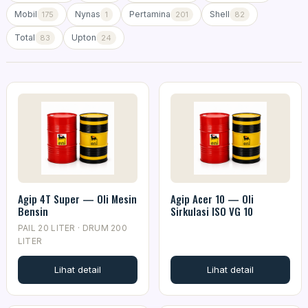
Mobil
Nynas
Pertamina
Shell
175
1
201
82
Total
Upton
83
24
Agip 4T Super — Oli Mesin
Agip Acer 10 — Oli
Bensin
Sirkulasi ISO VG 10
PAIL 20 LITER · DRUM 200
LITER
Lihat detail
Lihat detail