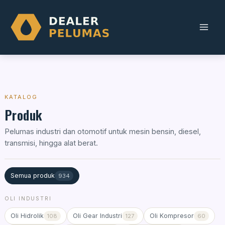
Skip
to
content
KATALOG
Produk
Pelumas industri dan otomotif untuk mesin bensin, diesel,
transmisi, hingga alat berat.
Semua produk
934
OLI INDUSTRI
Oli Hidrolik
Oli Gear Industri
Oli Kompresor
108
127
60