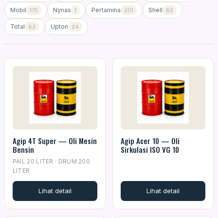
Mobil
Nynas
Pertamina
Shell
175
1
201
82
Total
Upton
83
24
Agip 4T Super — Oli Mesin
Agip Acer 10 — Oli
Bensin
Sirkulasi ISO VG 10
PAIL 20 LITER · DRUM 200
LITER
Lihat detail
Lihat detail