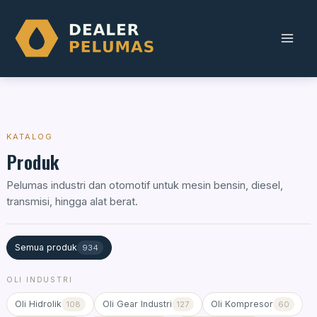
Skip
to
content
KATALOG
Produk
Pelumas industri dan otomotif untuk mesin bensin, diesel,
transmisi, hingga alat berat.
Semua produk
934
OLI INDUSTRI
Oli Hidrolik
Oli Gear Industri
Oli Kompresor
108
127
60