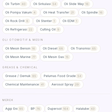
Oli Turbin
Oli Sirkulasi
Oli Slide Way
40
54
16
Oli Pompa Vakum
Oli Heat Transfer
Oli Spindle
4
21
16
Oli Rock Drill
Oli Stenter
Oli EDM
6
1
1
Oli Refrigerasi
Cutting Oil
22
9
OLI OTOMOTIF & MESIN
Oli Mesin Bensin
Oli Diesel
Oli Transmisi
16
68
65
Oli Mesin Marine
Oli Mesin Gas
77
15
GREASE & CHEMICAL
Grease / Gemuk
Pelumas Food Grade
85
54
Chemical Maintenance
Aerosol Spray
41
29
MEREK
Agip Eni
BP
Dupersol
Halalube
85
76
164
43