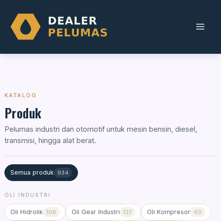
Skip
to
content
KATALOG
Produk
Pelumas industri dan otomotif untuk mesin bensin, diesel,
transmisi, hingga alat berat.
Semua produk
934
OLI INDUSTRI
Oli Hidrolik
Oli Gear Industri
Oli Kompresor
108
127
60