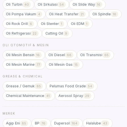
Oli Turbin
Oli Sirkulasi
Oli Slide Way
40
54
16
Oli Pompa Vakum
Oli Heat Transfer
Oli Spindle
4
21
16
Oli Rock Drill
Oli Stenter
Oli EDM
6
1
1
Oli Refrigerasi
Cutting Oil
22
9
OLI OTOMOTIF & MESIN
Oli Mesin Bensin
Oli Diesel
Oli Transmisi
16
68
65
Oli Mesin Marine
Oli Mesin Gas
77
15
GREASE & CHEMICAL
Grease / Gemuk
Pelumas Food Grade
85
54
Chemical Maintenance
Aerosol Spray
41
29
MEREK
Agip Eni
BP
Dupersol
Halalube
85
76
164
43