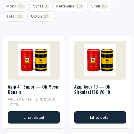
Mobil
Nynas
Pertamina
Shell
175
1
201
82
Total
Upton
83
24
Agip 4T Super — Oli Mesin
Agip Acer 10 — Oli
Bensin
Sirkulasi ISO VG 10
PAIL 20 LITER · DRUM 200
LITER
Lihat detail
Lihat detail