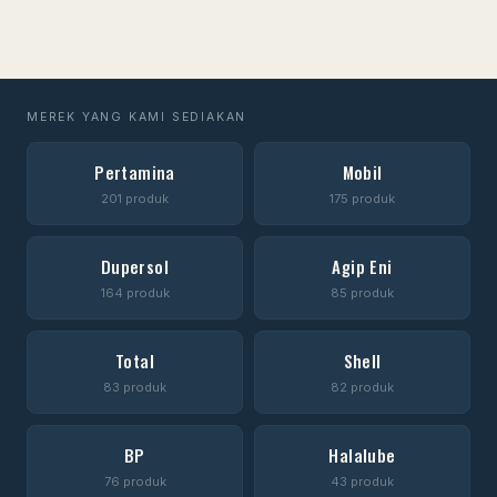
MEREK YANG KAMI SEDIAKAN
Pertamina
Mobil
201 produk
175 produk
Dupersol
Agip Eni
164 produk
85 produk
Total
Shell
83 produk
82 produk
BP
Halalube
76 produk
43 produk