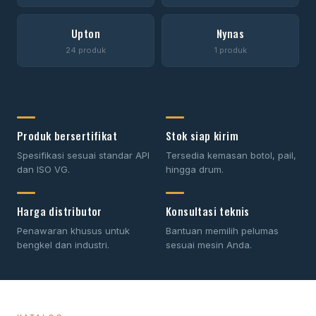
Upton
Nynas
24 produk
1 produk
Produk bersertifikat
Stok siap kirim
Spesifikasi sesuai standar API
Tersedia kemasan botol, pail,
dan ISO VG.
hingga drum.
Harga distributor
Konsultasi teknis
Penawaran khusus untuk
Bantuan memilih pelumas
bengkel dan industri.
sesuai mesin Anda.