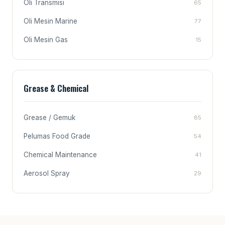
Oli Transmisi
65
Oli Mesin Marine
77
Oli Mesin Gas
15
Grease & Chemical
Grease / Gemuk
85
Pelumas Food Grade
54
Chemical Maintenance
41
Aerosol Spray
29