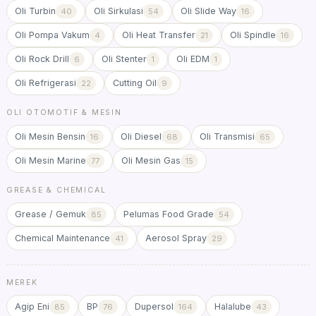
Oli Turbin
Oli Sirkulasi
Oli Slide Way
40
54
16
Oli Pompa Vakum
Oli Heat Transfer
Oli Spindle
4
21
16
Oli Rock Drill
Oli Stenter
Oli EDM
6
1
1
Oli Refrigerasi
Cutting Oil
22
9
OLI OTOMOTIF & MESIN
Oli Mesin Bensin
Oli Diesel
Oli Transmisi
16
68
65
Oli Mesin Marine
Oli Mesin Gas
77
15
GREASE & CHEMICAL
Grease / Gemuk
Pelumas Food Grade
85
54
Chemical Maintenance
Aerosol Spray
41
29
MEREK
Agip Eni
BP
Dupersol
Halalube
85
76
164
43