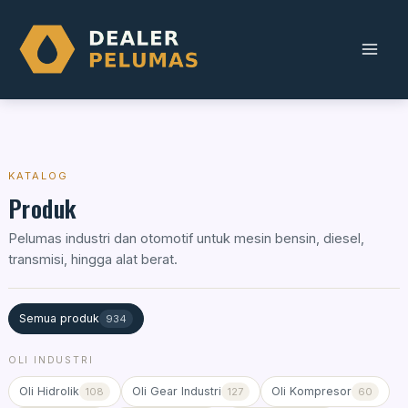
Skip
to
content
KATALOG
Produk
Pelumas industri dan otomotif untuk mesin bensin, diesel,
transmisi, hingga alat berat.
Semua produk
934
OLI INDUSTRI
Oli Hidrolik
Oli Gear Industri
Oli Kompresor
108
127
60