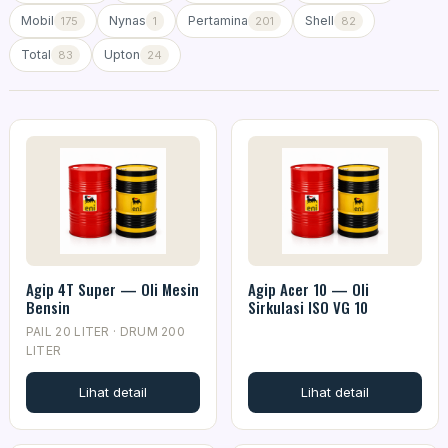
Mobil
Nynas
Pertamina
Shell
175
1
201
82
Total
Upton
83
24
Agip 4T Super — Oli Mesin
Agip Acer 10 — Oli
Bensin
Sirkulasi ISO VG 10
PAIL 20 LITER · DRUM 200
LITER
Lihat detail
Lihat detail