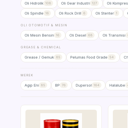
Oli Hidrolik
Oli Gear Industri
Oli Kompres
108
127
Oli Spindle
Oli Rock Drill
Oli Stenter
16
6
1
OLI OTOMOTIF & MESIN
Oli Mesin Bensin
Oli Diesel
Oli Transmisi
16
68
GREASE & CHEMICAL
Grease / Gemuk
Pelumas Food Grade
Ch
85
54
MEREK
Agip Eni
BP
Dupersol
Halalube
85
76
164