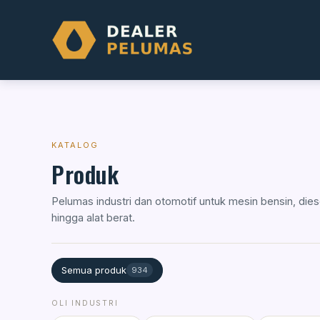
Skip
to
content
KATALOG
Produk
Pelumas industri dan otomotif untuk mesin bensin, diese
hingga alat berat.
Semua produk
934
OLI INDUSTRI