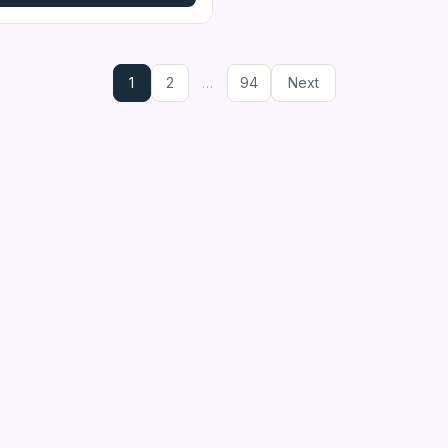
1
2
…
94
Next