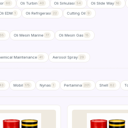
or
Oli Turbin
Oli Sirkulasi
Oli Slide Way
60
40
54
16
Oli EDM
Oli Refrigerasi
Cutting Oil
1
22
9
Oli Mesin Marine
Oli Mesin Gas
65
77
15
emical Maintenance
Aerosol Spray
41
29
Mobil
Nynas
Pertamina
Shell
To
43
175
1
201
82