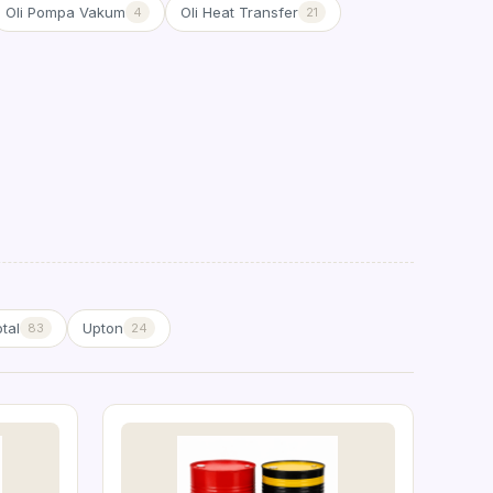
Oli Pompa Vakum
Oli Heat Transfer
4
21
tal
Upton
83
24