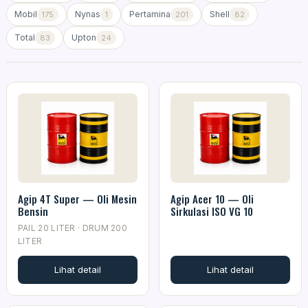
Mobil
Nynas
Pertamina
Shell
175
1
201
82
Total
Upton
83
24
Agip 4T Super — Oli Mesin
Agip Acer 10 — Oli
Bensin
Sirkulasi ISO VG 10
PAIL 20 LITER · DRUM 200
LITER
Lihat detail
Lihat detail