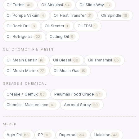
Oli Turbin
Oli Sirkulasi
Oli Slide Way
40
54
16
Oli Pompa Vakum
Oli Heat Transfer
Oli Spindle
4
21
16
Oli Rock Drill
Oli Stenter
Oli EDM
6
1
1
Oli Refrigerasi
Cutting Oil
22
9
OLI OTOMOTIF & MESIN
Oli Mesin Bensin
Oli Diesel
Oli Transmisi
16
68
65
Oli Mesin Marine
Oli Mesin Gas
77
15
GREASE & CHEMICAL
Grease / Gemuk
Pelumas Food Grade
85
54
Chemical Maintenance
Aerosol Spray
41
29
MEREK
Agip Eni
BP
Dupersol
Halalube
85
76
164
43