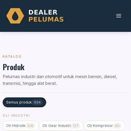
Skip
to
content
KATALOG
Produk
Pelumas industri dan otomotif untuk mesin bensin, diesel,
transmisi, hingga alat berat.
Semua produk
934
OLI INDUSTRI
Oli Hidrolik
Oli Gear Industri
Oli Kompresor
108
127
60