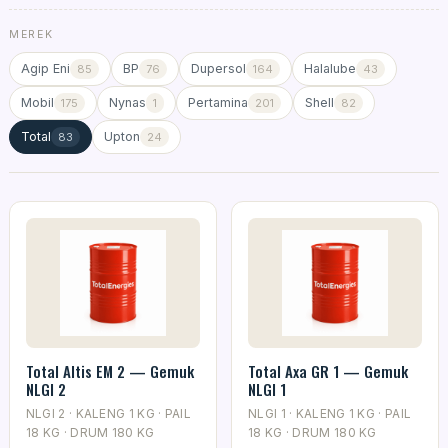
MEREK
Agip Eni
BP
Dupersol
Halalube
85
76
164
43
Mobil
Nynas
Pertamina
Shell
175
1
201
82
Total
Upton
83
24
Total Altis EM 2 — Gemuk
Total Axa GR 1 — Gemuk
NLGI 2
NLGI 1
NLGI 2 · KALENG 1 KG · PAIL
NLGI 1 · KALENG 1 KG · PAIL
18 KG · DRUM 180 KG
18 KG · DRUM 180 KG