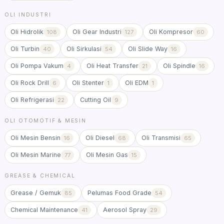
OLI INDUSTRI
Oli Hidrolik
Oli Gear Industri
Oli Kompresor
108
127
60
Oli Turbin
Oli Sirkulasi
Oli Slide Way
40
54
16
Oli Pompa Vakum
Oli Heat Transfer
Oli Spindle
4
21
16
Oli Rock Drill
Oli Stenter
Oli EDM
6
1
1
Oli Refrigerasi
Cutting Oil
22
9
OLI OTOMOTIF & MESIN
Oli Mesin Bensin
Oli Diesel
Oli Transmisi
16
68
65
Oli Mesin Marine
Oli Mesin Gas
77
15
GREASE & CHEMICAL
Grease / Gemuk
Pelumas Food Grade
85
54
Chemical Maintenance
Aerosol Spray
41
29