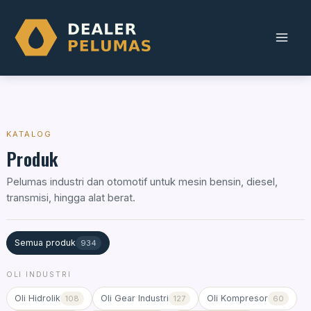
Skip
to
content
KATALOG
Produk
Pelumas industri dan otomotif untuk mesin bensin, diesel,
transmisi, hingga alat berat.
Semua produk
934
OLI INDUSTRI
Oli Hidrolik
Oli Gear Industri
Oli Kompresor
108
127
60