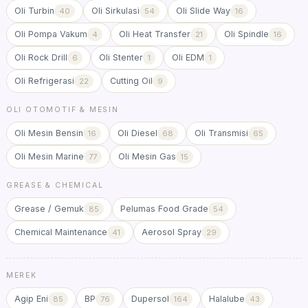
Oli Turbin
Oli Sirkulasi
Oli Slide Way
40
54
16
Oli Pompa Vakum
Oli Heat Transfer
Oli Spindle
4
21
16
Oli Rock Drill
Oli Stenter
Oli EDM
6
1
1
Oli Refrigerasi
Cutting Oil
22
9
OLI OTOMOTIF & MESIN
Oli Mesin Bensin
Oli Diesel
Oli Transmisi
16
68
65
Oli Mesin Marine
Oli Mesin Gas
77
15
GREASE & CHEMICAL
Grease / Gemuk
Pelumas Food Grade
85
54
Chemical Maintenance
Aerosol Spray
41
29
MEREK
Agip Eni
BP
Dupersol
Halalube
85
76
164
43