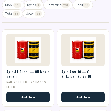
Mobil
Nynas
Pertamina
Shell
175
1
201
82
Total
Upton
83
24
Agip 4T Super — Oli Mesin
Agip Acer 10 — Oli
Bensin
Sirkulasi ISO VG 10
PAIL 20 LITER · DRUM 200
LITER
Lihat detail
Lihat detail