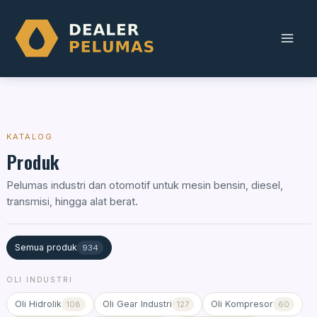
Skip
to
content
KATALOG
Produk
Pelumas industri dan otomotif untuk mesin bensin, diesel,
transmisi, hingga alat berat.
Semua produk
934
OLI INDUSTRI
Oli Hidrolik
Oli Gear Industri
Oli Kompresor
108
127
60