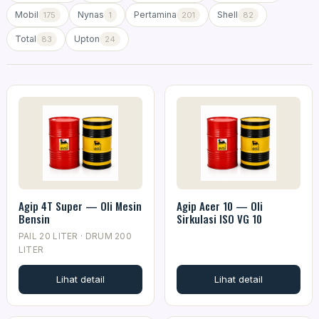
Mobil
Nynas
Pertamina
Shell
175
1
201
82
Total
Upton
83
24
Agip 4T Super — Oli Mesin
Agip Acer 10 — Oli
Bensin
Sirkulasi ISO VG 10
PAIL 20 LITER · DRUM 200
LITER
Lihat detail
Lihat detail