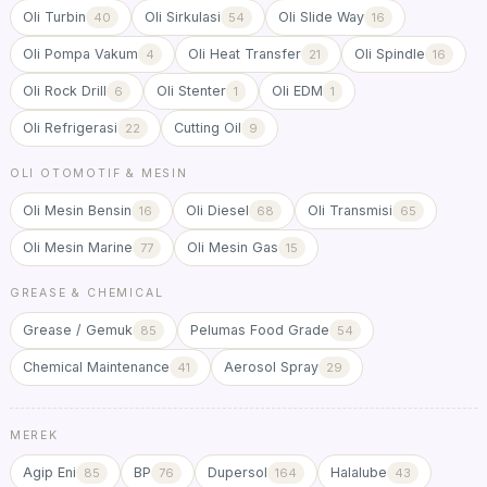
Oli Turbin
Oli Sirkulasi
Oli Slide Way
40
54
16
Oli Pompa Vakum
Oli Heat Transfer
Oli Spindle
4
21
16
Oli Rock Drill
Oli Stenter
Oli EDM
6
1
1
Oli Refrigerasi
Cutting Oil
22
9
OLI OTOMOTIF & MESIN
Oli Mesin Bensin
Oli Diesel
Oli Transmisi
16
68
65
Oli Mesin Marine
Oli Mesin Gas
77
15
GREASE & CHEMICAL
Grease / Gemuk
Pelumas Food Grade
85
54
Chemical Maintenance
Aerosol Spray
41
29
MEREK
Agip Eni
BP
Dupersol
Halalube
85
76
164
43