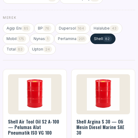
MEREK
Agip Eni
BP
Dupersol
Halalube
85
76
164
43
Mobil
Nynas
Pertamina
Shell
175
1
201
82
Total
Upton
83
24
Shell Air Tool Oil S2 A-100
Shell Argina S 30 — Oli
— Pelumas Alat
Mesin Diesel Marine SAE
Pneumatik ISO VG 100
30