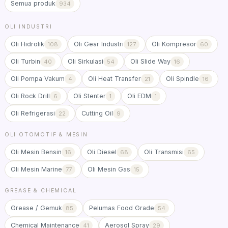
Semua produk
934
OLI INDUSTRI
Oli Hidrolik
Oli Gear Industri
Oli Kompresor
108
127
60
Oli Turbin
Oli Sirkulasi
Oli Slide Way
40
54
16
Oli Pompa Vakum
Oli Heat Transfer
Oli Spindle
4
21
16
Oli Rock Drill
Oli Stenter
Oli EDM
6
1
1
Oli Refrigerasi
Cutting Oil
22
9
OLI OTOMOTIF & MESIN
Oli Mesin Bensin
Oli Diesel
Oli Transmisi
16
68
65
Oli Mesin Marine
Oli Mesin Gas
77
15
GREASE & CHEMICAL
Grease / Gemuk
Pelumas Food Grade
85
54
Chemical Maintenance
Aerosol Spray
41
29