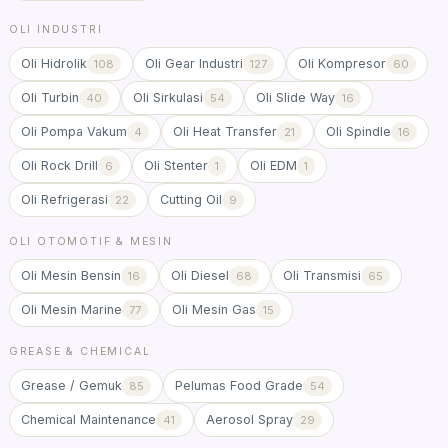
OLI INDUSTRI
Oli Hidrolik
Oli Gear Industri
Oli Kompresor
108
127
60
Oli Turbin
Oli Sirkulasi
Oli Slide Way
40
54
16
Oli Pompa Vakum
Oli Heat Transfer
Oli Spindle
4
21
16
Oli Rock Drill
Oli Stenter
Oli EDM
6
1
1
Oli Refrigerasi
Cutting Oil
22
9
OLI OTOMOTIF & MESIN
Oli Mesin Bensin
Oli Diesel
Oli Transmisi
16
68
65
Oli Mesin Marine
Oli Mesin Gas
77
15
GREASE & CHEMICAL
Grease / Gemuk
Pelumas Food Grade
85
54
Chemical Maintenance
Aerosol Spray
41
29