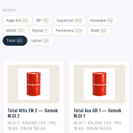
MEREK
Agip Eni
BP
Dupersol
Halalube
85
76
164
43
Mobil
Nynas
Pertamina
Shell
175
1
201
82
Total
Upton
83
24
Total Altis EM 2 — Gemuk
Total Axa GR 1 — Gemuk
NLGI 2
NLGI 1
NLGI 2 · KALENG 1 KG · PAIL
NLGI 1 · KALENG 1 KG · PAIL
18 KG · DRUM 180 KG
18 KG · DRUM 180 KG