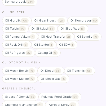
Semua produk
934
OLI INDUSTRI
Oli Hidrolik
Oli Gear Industri
Oli Kompresor
108
127
60
Oli Turbin
Oli Sirkulasi
Oli Slide Way
40
54
16
Oli Pompa Vakum
Oli Heat Transfer
Oli Spindle
4
21
16
Oli Rock Drill
Oli Stenter
Oli EDM
6
1
1
Oli Refrigerasi
Cutting Oil
22
9
OLI OTOMOTIF & MESIN
Oli Mesin Bensin
Oli Diesel
Oli Transmisi
16
68
65
Oli Mesin Marine
Oli Mesin Gas
77
15
GREASE & CHEMICAL
Grease / Gemuk
Pelumas Food Grade
85
54
Chemical Maintenance
Aerosol Spray
41
29