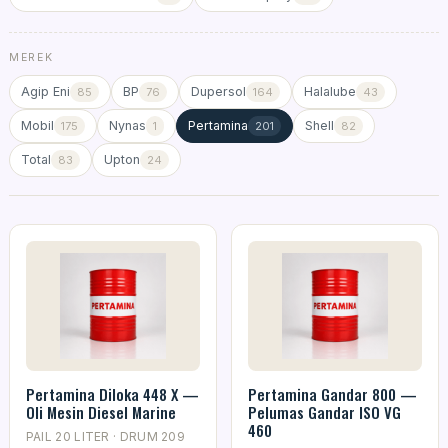
MEREK
Agip Eni
BP
Dupersol
Halalube
85
76
164
43
Mobil
Nynas
Pertamina
Shell
175
1
201
82
Total
Upton
83
24
Pertamina Diloka 448 X —
Pertamina Gandar 800 —
Oli Mesin Diesel Marine
Pelumas Gandar ISO VG
460
PAIL 20 LITER · DRUM 209